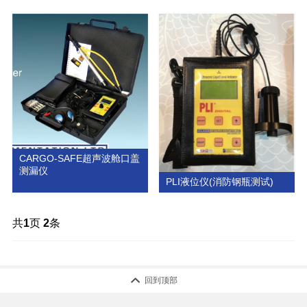
英国卡拉斯(CLASS)
更多
CARGO-SAFE超声波舱口盖
测漏仪
PLI液位仪(消防钢瓶测试)
共
1
页
2
条

回到顶部