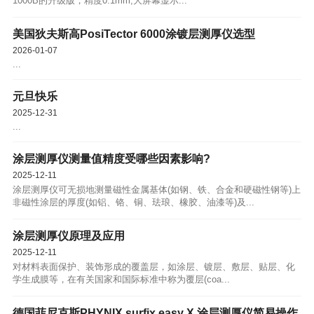
1000B的升级版，精度0.1mm,大屏幕显示...
美国狄夫斯高PosiTector 6000涂镀层测厚仪选型
2026-01-07
...
元旦快乐
2025-12-31
...
涂层测厚仪测量值精度受哪些因素影响?
2025-12-11
涂层测厚仪可无损地测量磁性金属基体(如钢、铁、合金和硬磁性钢等)上
非磁性涂层的厚度(如铝、铬、铜、珐琅、橡胶、油漆等)及...
涂层测厚仪原理及应用
2025-12-11
对材料表面保护、装饰形成的覆盖层，如涂层、镀层、敷层、贴层、化
学生成膜等，在有关国家和国际标准中称为覆层(coa...